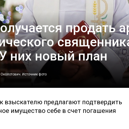
получается продать 
лического священник
У них новый план
 Околотович.
Источник фото
ок взыскателю предлагают подтвердить
ное имущество себе в счет погашения