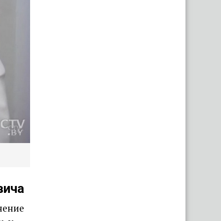
вича
нение