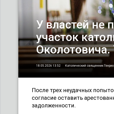
У властей не 
участок като
Околотовича. 
18.05.2026 13:52
Католический священник Генрих
После трех неудачных попыт
согласие оставить арестован
задолженности.