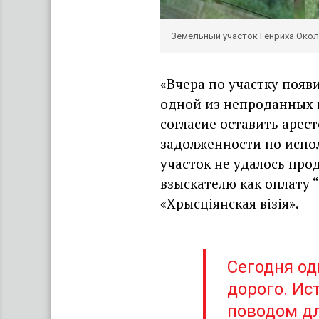
Земельный участок Генриха Око
«Вчера по участку появ
одной из непроданных 
согласие оставить арес
задолженности по испо
участок не удалось прод
взыскателю как оплату “
«Хрысціянская візія».
Сегодня од
дорого. Ис
поводом дл