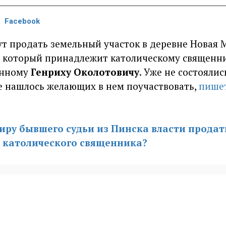
Facebook
ут продать земельный участок в деревне Новая
, который принадлежит католическому священн
енному
Генриху Околотовичу
. Уже не состоялис
е нашлось желающих в нем поучаствовать,
пише
иру бывшего судьи из Пинска власти продат
ей католического священника?