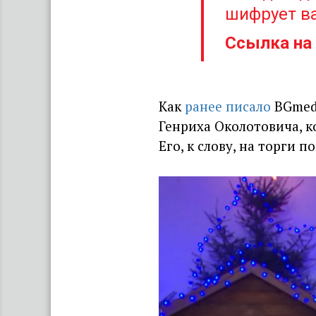
шифрует ва
Ссылка на 
Как
ранее писало
BGmedi
Генриха Околотовича, к
Его, к слову, на торги п