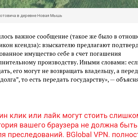
лотовича в деревне Новая Мышь
илось важное сообщение (такое же было в отно
икон ксендза): взыскателю предлагают подтвер
тованное имущество себе в счет погашения
лнительному производству. Иными словами: есл
ать, его могут не возвращать владельцу, а пере
долга”, то есть передать государству», — объясн
ин клик или лайк могут стоить слишко
тория вашего браузера не должна быть
я преследований. BGlobal VPN. полно