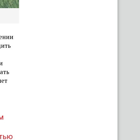
шении
дить
и
дать
яет
м
стью