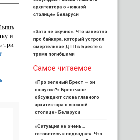
архитектора о «южной
столице» Беларуси
 Мышь
«Зато не скучно». Что известно
ику и
про байкера, который устроил
ь три
смертельное ДТП в Бресте с
т
тремя погибшими
Самое читаемое
ь
«Про зеленый Брест — он
пошутил?» Брестчане
обсуждают слова главного
архитектора о «южной
столице» Беларуси
«Ситуация не очень…
готовьтесь к подсадке». Что