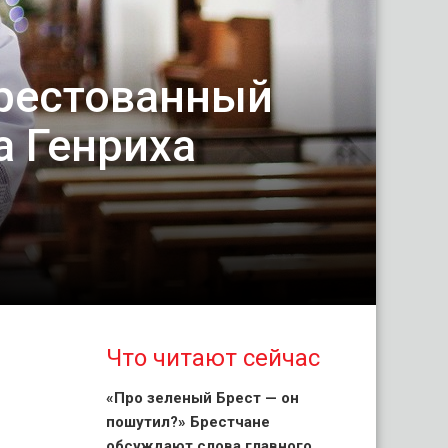
арестованный
а Генриха
Что читают сейчас
«Про зеленый Брест — он
пошутил?» Брестчане
обсуждают слова главного