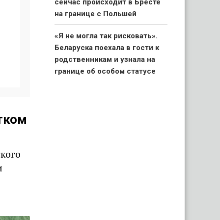
сейчас происходит в Бресте
на границе с Польшей
«Я не могла так рисковать».
Беларуска поехала в гости к
родственникам и узнала на
границе об особом статусе
своих детей
«Капец, девушку аж
тком
разорвало». Брестчане
раскритиковали реакцию ГАИ
после смертельного ДТП с
ского
мотоциклистами
и
«Вымирающий край со
стареющим населением».
Беларус показал состояние
автостанции в Поставах