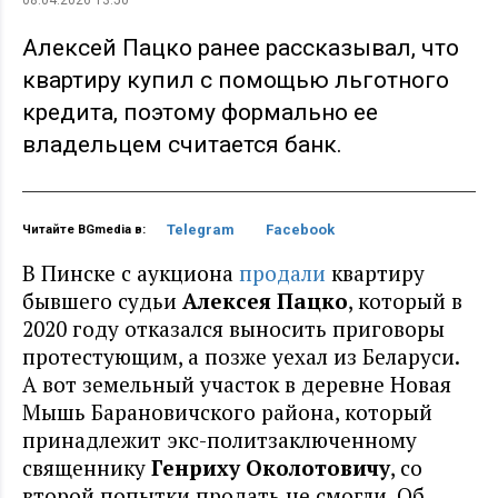
Алексей Пацко ранее рассказывал, что
квартиру купил с помощью льготного
кредита, поэтому формально ее
владельцем считается банк.
Telegram
Facebook
Читайте BGmedia в:
В Пинске с аукциона
продали
квартиру
бывшего судьи
Алексея Пацко
, который в
2020 году отказался выносить приговоры
протестующим, а позже уехал из Беларуси.
А вот земельный участок в деревне Новая
Мышь Барановичского района, который
принадлежит экс-политзаключенному
священнику
Генриху Околотовичу
, со
второй попытки продать не смогли. Об