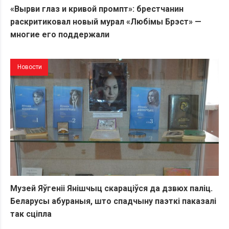
«Вырви глаз и кривой промпт»: брестчанин
раскритиковал новый мурал «Любiмы Брэст» —
многие его поддержали
Новости
Музей Яўгеніі Янішчыц скараціўся да дзвюх паліц.
Беларусы абураныя, што спадчыну паэткі паказалі
так сціпла