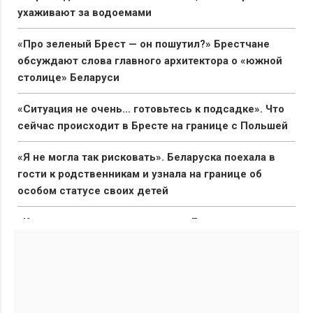
ухаживают за водоемами
«Про зеленый Брест — он пошутил?» Брестчане
обсуждают слова главного архитектора о «южной
столице» Беларуси
«Ситуация не очень… готовьтесь к подсадке». Что
сейчас происходит в Бресте на границе с Польшей
«Я не могла так рисковать». Беларуска поехала в
гости к родственникам и узнала на границе об
особом статусе своих детей
«Капец, девушку аж разорвало». Брестчане
раскритиковали реакцию ГАИ после смертельного
ДТП с мотоциклистами