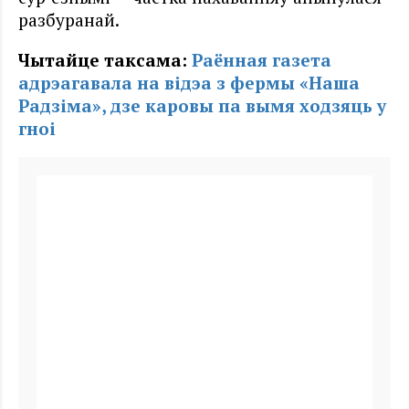
разбуранай.
Чытайце таксама:
Раённая газета
адрэагавала на відэа з фермы «Наша
Радзіма», дзе каровы па вымя ходзяць у
гноі