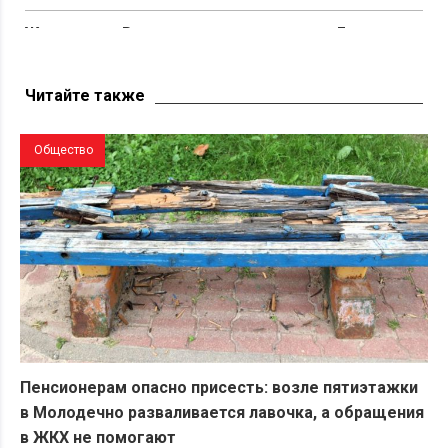
Жительница Ракова попросила открыть «Евроопт» в
агрогородке — ответ компании оказался
неожиданным
Читайте также
Общество
Пенсионерам опасно присесть: возле пятиэтажки
в Молодечно разваливается лавочка, а обращения
в ЖКХ не помогают