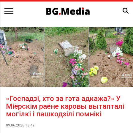
«Госпадзі, хто за гэта адкажа?» У
Міёрскім раёне каровы вытапталі
могілкі і пашкодзілі помнікі
09.06.2026 13:49