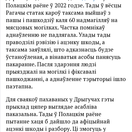
Полацкім раёне ў 2022 годзе. Тады ў вёсцы
Рагачы статак кароў таксама выйшаў з
пашы і пашкодзіў каля 60 надмагілляў на
мясцовых могілках. Частка помнікаў
аднаўленню не падлягала. Улады тады
праводзілі рэвізію і ацэнку шкоды, а
таксама заяўлялі, што адказнасць будзе
ўстаноўленая, а вінаватыя асобы панясуць
пакаранне. Пасля здарэння людзі
прыязджалі на могілкі і фіксавалі
пашкоджанні, а аднаўленне тэрыторыі ішло
паэтапна.
Для сваякоў пахаваных у Дрыгучах гэты
прыклад цяпер выглядае асабліва
паказальна. Тады ў Полацкім раёне
пытанне хаця б дайшло да афіцыйнай
ацэнкі шкоды і разбору. Ці змогуць у