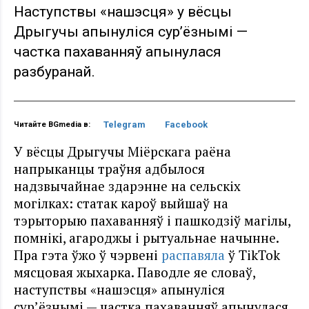
Наступствы «нашэсця» у вёсцы
Дрыгучы апынуліся сур’ёзнымі —
частка пахаванняў апынулася
разбуранай.
Telegram
Facebook
Читайте BGmedia в:
У вёсцы Дрыгучы Мiёрскага раёна
напрыканцы траўня адбылося
надзвычайнае здарэнне на сельскіх
могілках: статак кароў выйшаў на
тэрыторыю пахаванняў і пашкодзіў магілы,
помнікі, агароджы і рытуальнае начынне.
Пра гэта ўжо ў чэрвені
распавяла
ў TikTok
мясцовая жыхарка. Паводле яе словаў,
наступствы «нашэсця» апынуліся
сур’ёзнымі — частка пахаванняў апынулася