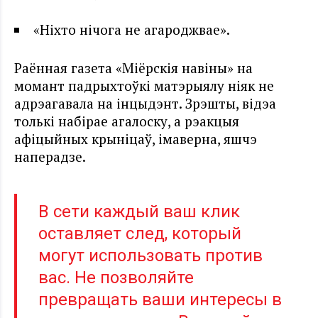
«Ніхто нічога не агароджвае».
Раённая газета «Міёрскія навіны» на
момант падрыхтоўкі матэрыялу ніяк не
адрэагавала на інцыдэнт. Зрэшты, відэа
толькі набірае агалоску, а рэакцыя
афіцыйных крыніцаў, імаверна, яшчэ
наперадзе.
В сети каждый ваш клик
оставляет след, который
могут использовать против
вас. Не позволяйте
превращать ваши интересы в