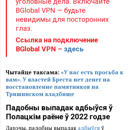
уголовные дела. Включайте
BGlobal VPN — будьте
невидимы для посторонних
глаз.
Ссылка на подключение
BGlobal VPN –
здесь
Чытайце таксама:
«У нас есть просьба к
вам». У властей Бреста нет денег на
восстановление памятников на
Тришинском кладбище
Падобны выпадак адбыўся ў
Полацкім раёне ў 2022 годзе
Дарэчы, падобны выпадак
адбыўся
ў