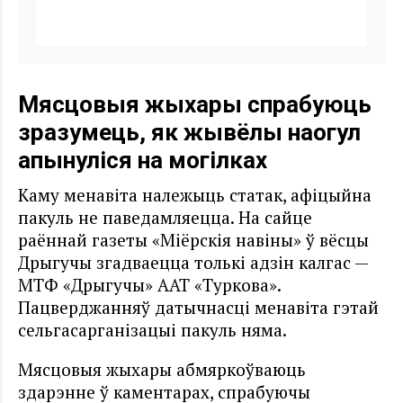
Мясцовыя жыхары спрабуюць
зразумець, як жывёлы наогул
апынуліся на могілках
Каму менавіта належыць статак, афіцыйна
пакуль не паведамляецца. На сайце
раённай газеты «Міёрскія навіны» ў вёсцы
Дрыгучы згадваецца толькі адзін калгас —
МТФ «Дрыгучы» ААТ «Туркова».
Пацверджанняў датычнасці менавіта гэтай
сельгасарганізацыі пакуль няма.
Мясцовыя жыхары абмяркоўваюць
здарэнне ў каментарах, спрабуючы