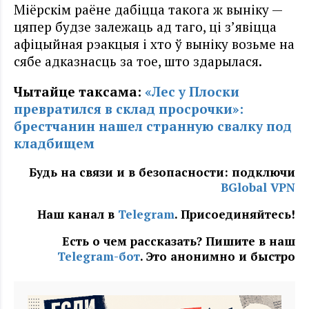
Мiёрскім раёне дабіцца такога ж выніку —
цяпер будзе залежаць ад таго, ці з’явіцца
афіцыйная рэакцыя і хто ў выніку возьме на
сябе адказнасць за тое, што здарылася.
Чытайце таксама:
«Лес у Плоски
превратился в склад просрочки»:
брестчанин нашел странную свалку под
кладбищем
Будь на связи и в безопасности: подключи
BGlobal VPN
Наш канал в
Telegram
. Присоединяйтесь!
Есть о чем рассказать? Пишите в наш
Telegram-бот
. Это анонимно и быстро