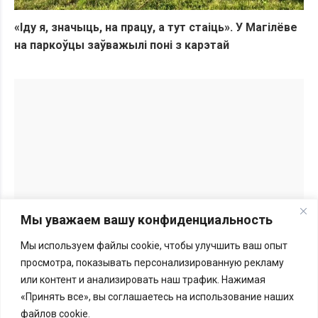
«Іду я, значыць, на працу, а тут стаіць». У Магілёве
на паркоўцы заўважылі поні з карэтай
Мы уважаем вашу конфиденциальность
Мы используем файлы cookie, чтобы улучшить ваш опыт
Перепечатка материалов BGmedia.site возможна только с
просмотра, показывать персонализированную рекламу
письменного разрешения редакции.
Подробности здесь
или контент и анализировать наш трафик. Нажимая
«Принять все», вы соглашаетесь на использование наших
Меморандум
файлов cookie.