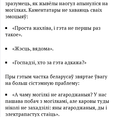
зразумець, як жывёлы наогул апынуліся на
могілках. Каментатары не хаваюць сваіх
эмоцыяў:
«Проста жахліва, і гэта не першы раз
такое».
«Жэсць, вядома».
«Госпадзі, хто за гэта адкажа?»
Пры гэтым частка беларусаў звяртае ўвагу
на больш сістэмную праблему:
«А чаму могілкі не агароджаныя? У нас
пашава побач з могілкамі, але каровы туды
ніколі не захадзілі: яны агароджаныя, ды і
электрапастух стаіць».