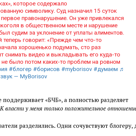
ках», которое содержало
ованную символику. Суд назначил 15 суток
е первое правонарушение. Он уже привлекался
лкоголя в общественном месте и нарушение
был судим за уклонение от уплаты алиментов.
 теперь говорит: «Прежде чем что-то
начала хорошенько подумать, сто раз
ит снимать видео и выкладывать его куда-то
ы не было потом каких-то проблем на ровном
рия
#блогер
#борисов
#myborisov
#думаем
♬
звук — MyBorisov
е поддерживает «БЧБ», а полностью разделяет
К власти у меня только положительное отношени
атели разделились. Одни сочувствуют блогеру, 