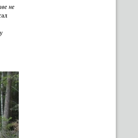
ве не
сал
у