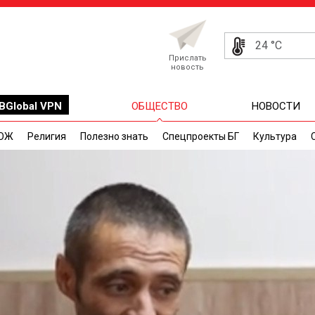
24 °C
Прислать
новость
BGlobal VPN
ОБЩЕСТВО
НОВОСТИ
ОЖ
Религия
Полезно знать
Спецпроекты БГ
Культура