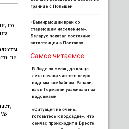
границе с Польшей
«Вымирающий край со
и, но
стареющим населением».
ина
Беларус показал состояние
автостанции в Поставах
алисты
Самое читаемое
сть не
В Лиде за месяц до конца
лета начали чистить озеро
водным комбайном. Узнали,
как в Германии ухаживают за
водоемами
дает,
«Ситуация не очень…
БЧБ-
готовьтесь к подсадке». Что
сейчас происходит в Бресте