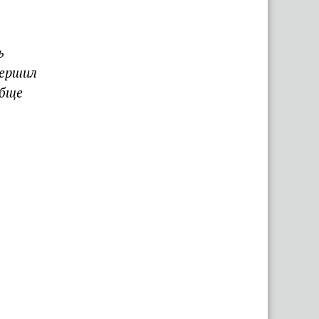
ь
вершил
обще