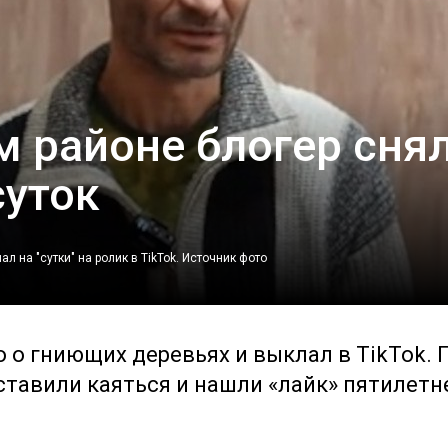
м районе блогер сня
суток
л на "сутки" на ролик в TikTok.
Источник фото
 о гниющих деревьях и выклал в TikTok. 
ставили каяться и нашли «лайк» пятилетн