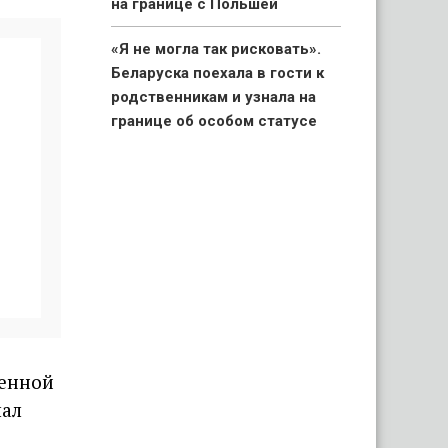
на границе с Польшей
«Я не могла так рисковать».
Беларуска поехала в гости к
родственникам и узнала на
границе об особом статусе
своих детей
«Вымирающий край со
стареющим населением».
Беларус показал состояние
автостанции в Поставах
«Капец, девушку аж
разорвало». Брестчане
раскритиковали реакцию ГАИ
венной
после смертельного ДТП с
мотоциклистами
лал