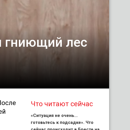
л гниющий лес
После
Что читают сейчас
ей
«Ситуация не очень…
готовьтесь к подсадке». Что
сейчас происходит в Бресте на