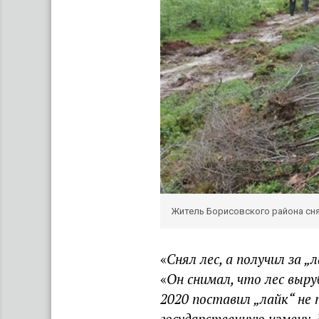
Житель Борисовского района сня
«
Снял лес, а получил за 
«
Он снимал, что лес выр
2020 поставил „лайк“ не 
государственную измену.