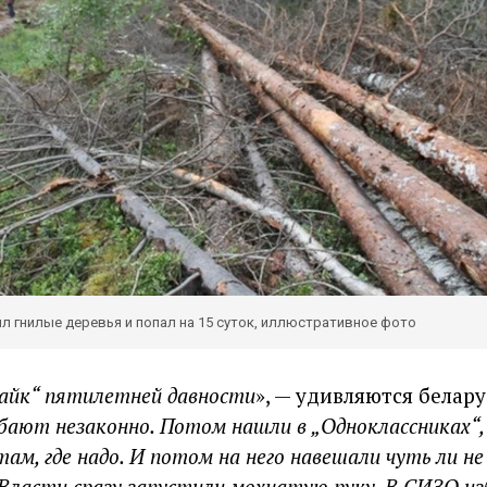
л гнилые деревья и попал на 15 суток, иллюстративное фото
„лайк“ пятилетней давности
», — удивляются белару
убают незаконно. Потом нашли в „Одноклассниках“,
там, где надо. И потом на него навешали чуть ли не
 Власти сразу запустили мохнатую руку. В СИЗО из