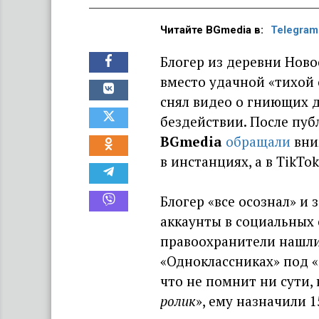
Читайте BGmedia в:
Telegram
Блогер из деревни Ново
вместо удачной «тихой
снял видео о гниющих д
бездействии. После пу
BGmedia
обращали
вни
в инстанциях, а в TikTok
Блогер «все осознал» и 
аккаунты в социальных 
правоохранители нашли, 
«Одноклассниках» под «
что не помнит ни сути,
ролик
», ему назначили 1