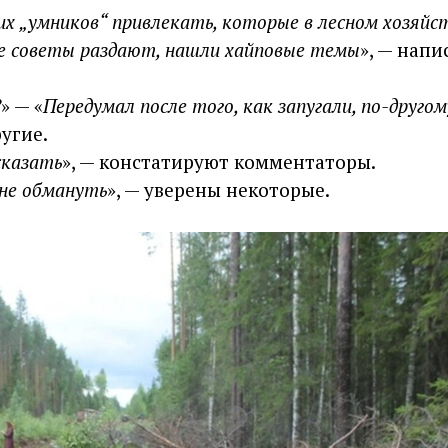
х „умников“ привлекать, которые в лесном хозяйст
ые советы раздают, нашли хайповые темы
», — напи
?
» — «
Передумал после того, как запугали, по-другом
угие.
сказать
», — констатируют комментаторы.
 не обмануть
», — уверены некоторые.