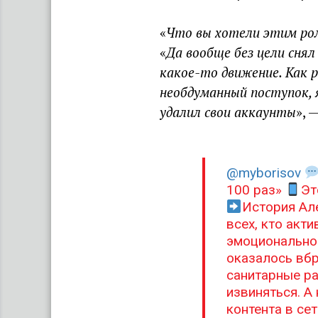
«
Что вы хотели этим ро
«
Да вообще без цели снял
какое-то движение. Как р
необдуманный поступок, я
удалил свои аккаунты
», 
@myborisov
100 раз»
Эт
История Ал
всех, кто акти
эмоциональное
оказалось вб
санитарные ра
извиняться. А
контента в сет