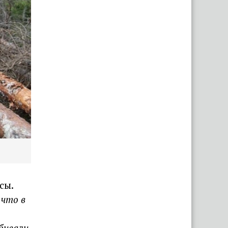
сы.
 что в
бивали.