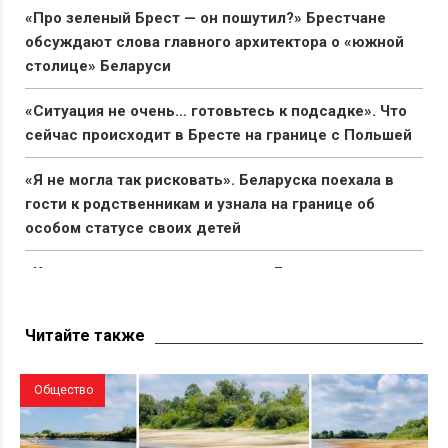
«Про зеленый Брест — он пошутил?» Брестчане
обсуждают слова главного архитектора о «южной
столице» Беларуси
«Ситуация не очень… готовьтесь к подсадке». Что
сейчас происходит в Бресте на границе с Польшей
«Я не могла так рисковать». Беларуска поехала в
гости к родственникам и узнала на границе об
особом статусе своих детей
«Капец, девушку аж разорвало». Брестчане
раскритиковали реакцию ГАИ после смертельного
ДТП с мотоциклистами
Читайте также
Общество