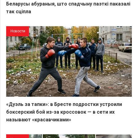
Беларусы абураныя, што спадчыну паэткі паказалі
так сціпла
Новости
«Дуэль за тапки»: в Бресте подростки устроили
боксерский бой из-за кроссовок — в сети их
называют «красавчиками»