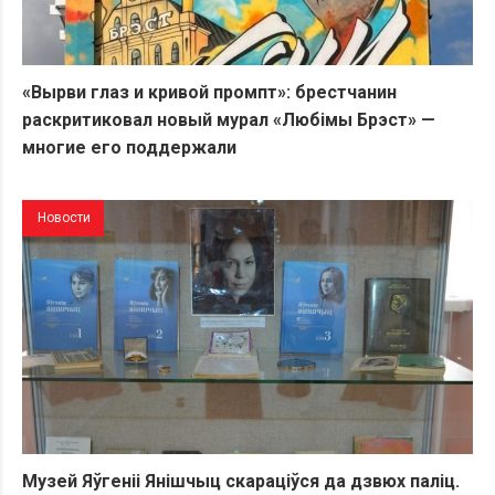
«Вырви глаз и кривой промпт»: брестчанин
раскритиковал новый мурал «Любiмы Брэст» —
многие его поддержали
Новости
Музей Яўгеніі Янішчыц скараціўся да дзвюх паліц.