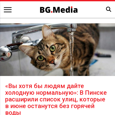
«Вы хотя бы людям дайте
холодную нормальную»: В Пинске
расширили список улиц, которые
в июне останутся без горячей
воды