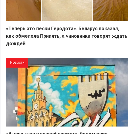
«Теперь это пески Геродота». Беларус показал,
как обмелела Припять, а чиновники говорят ждать
дождей
Новости
«Вырви глаз и кривой промпт»: брестчанин