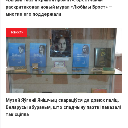
раскритиковал новый мурал «Любiмы Брэст» —
многие его поддержали
Новости
Музей Яўгеніі Янішчыц скараціўся да дзвюх паліц.
Беларусы абураныя, што спадчыну паэткі паказалі
так сціпла