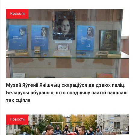
Новости
Музей Яўгеніі Янішчыц скараціўся да дзвюх паліц.
Беларусы абураныя, што спадчыну паэткі паказалі
так сціпла
Новости