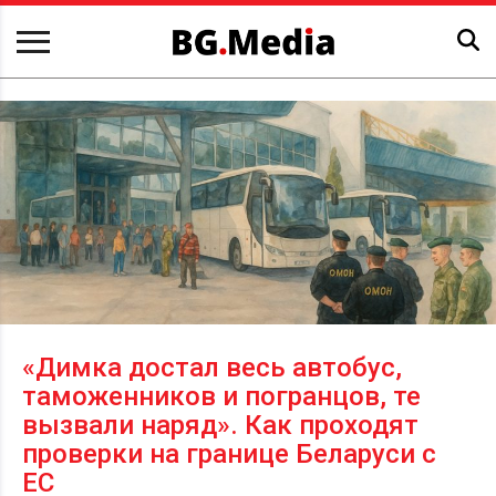
«Димка достал весь автобус,
таможенников и погранцов, те
вызвали наряд». Как проходят
проверки на границе Беларуси с
ЕС