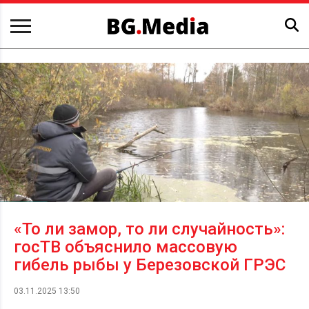
«То ли замор, то ли случайность»:
госТВ объяснило массовую
гибель рыбы у Березовской ГРЭС
03.11.2025 13:50