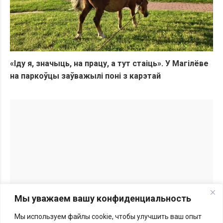
«Іду я, значыць, на працу, а тут стаіць». У Магілёве
на паркоўцы заўважылі поні з карэтай
Мы уважаем вашу конфиденциальность
Мы используем файлы cookie, чтобы улучшить ваш опыт