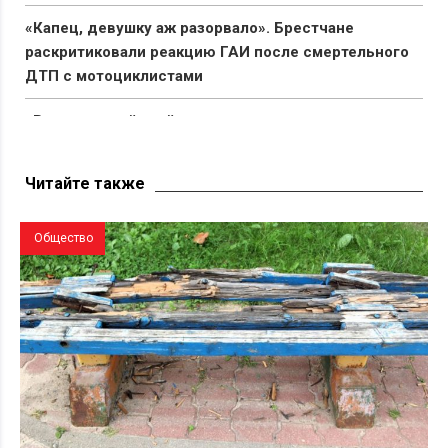
«Капец, девушку аж разорвало». Брестчане
раскритиковали реакцию ГАИ после смертельного
ДТП с мотоциклистами
«Вымирающий край со стареющим населением».
Беларус показал состояние автостанции в Поставах
Читайте также
Общество