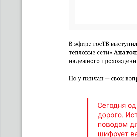
В эфире госТВ выступи
тепловые сети»
Анатол
надежного прохождени
Но у пинчан — свои воп
Сегодня од
дорого. Ис
поводом дл
шифрует ва