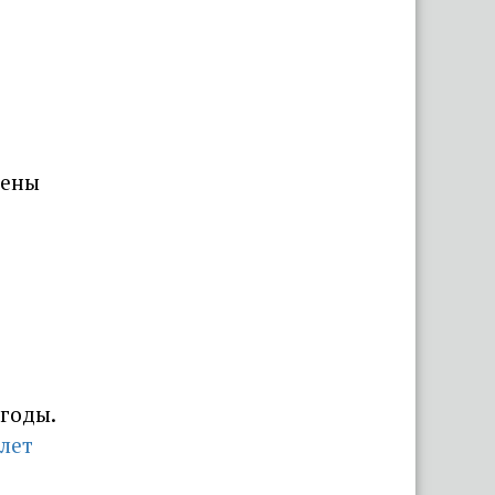
жены
годы.
лет