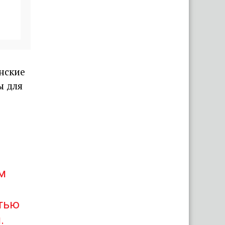
мотоциклистами
нские
ы для
м
стью
.