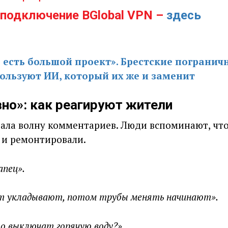
 подключение BGlobal VPN –
здесь
с есть большой проект». Брестские погранич
пользуют ИИ, который их же и заменит
но»: как реагируют жители
вала волну комментариев. Люди вспоминают, чт
 и ремонтировали.
апец».
ьт укладывают, потом трубы менять начинают».
то выключат горячую воду?»