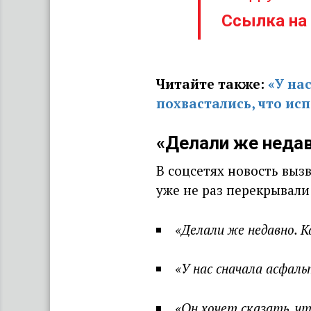
Ссылка на
Читайте также:
«У на
похвастались, что ис
«Делали же недав
В соцсетях новость выз
уже не раз перекрывали
«Делали же недавно. К
«У нас сначала асфал
«Он хочет сказать, ч