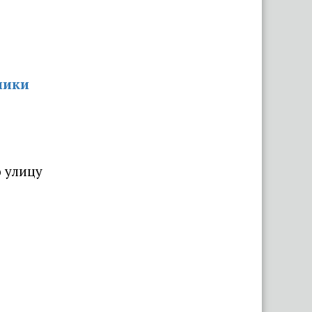
ники
о улицу