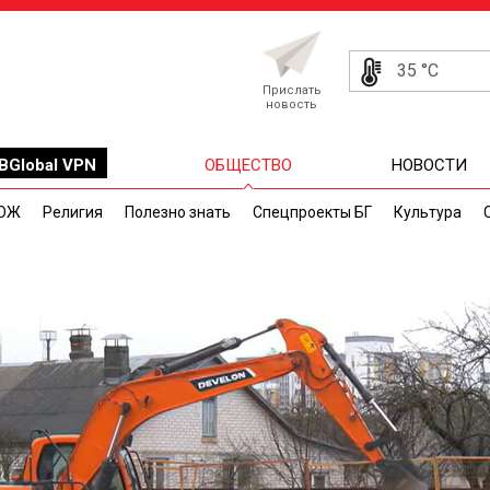
35 °C
Прислать
новость
BGlobal VPN
ОБЩЕСТВО
НОВОСТИ
ОЖ
Религия
Полезно знать
Спецпроекты БГ
Культура