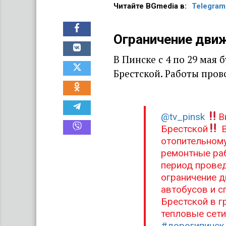
Читайте BGmedia в:
Telegram
Ограничение движ
В Пинске с 4 по 29 мая
Брестской. Работы пров
@tv_pinsk
В
Брестской
В
отопительному
ремонтные раб
период провед
ограничение д
автобусов и с
Брестской в г
тепловые сети
#дорогипинск