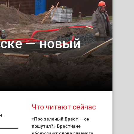
нске — новый
Что читают сейчас
е.
«Про зеленый Брест — он
пошутил?» Брестчане
обсуждают слова главного