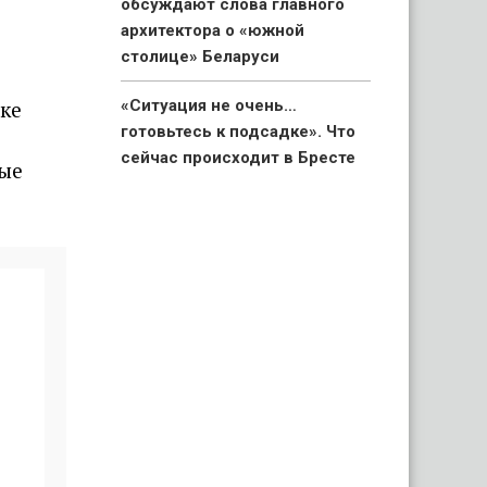
обсуждают слова главного
архитектора о «южной
столице» Беларуси
ке
«Ситуация не очень…
готовьтесь к подсадке». Что
сейчас происходит в Бресте
ные
на границе с Польшей
«Я не могла так рисковать».
Беларуска поехала в гости к
родственникам и узнала на
границе об особом статусе
своих детей
«Капец, девушку аж
разорвало». Брестчане
раскритиковали реакцию ГАИ
после смертельного ДТП с