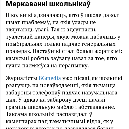
Меркаванні школьнікаў
Школьнікі адзначаюць, што ў школе даволі
шмат праблемаў, на якія ўлады не
звяртаюць увагі. Тая ж адсутнасць
туалетнай паперы, якую можна пабачыць у
прыбіральнях толькі падчас генеральных
праверак. Настаўнікі сталі больш жорсткімі:
камусьці робяць заўвагу нават за тое, што
гучна пасмяяўся на перапынку.
Журналісты
BGmedia
ужо пісалі, як шольнікі
рэагуюць на новаўвядзенні, якія тычацца
забароны тэлефонаў падчас навучальнага
дня. У адказ на забарону дзеці пачалі
граміць школьную мэблю і абсталяванне.
Таксама школьнікі распавядалі ў
каментарах пад тэматычнымі відэа, як у
некаторых школах не дазвалялася бегаць,