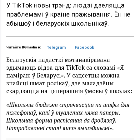
У TikTok новы трэнд: людзі дзеляцца
праблемамі ў краіне пражывання. Ён не
абышоў і беларускіх школьнікаў.
Telegram
Facebook
Читайте BGmedia в:
Беларускія падлеткі мэтанакіравана
здымаюць відэа для TikTok са словамі «Я
паміраю ў Беларусі». У сацсетцы можна
знайсці шмат ролікаў, дзе маладзёны
скардзяцца на цяперашнія ўмовы ў школах:
«Школьны бюджэт страчваецца на шафы для
тэлефонаў, калі ў туалетах няма паперы.
Школьная форма распісаная да дробязяў.
Патрабаванні сталі яшчэ вышэйшымі»
.