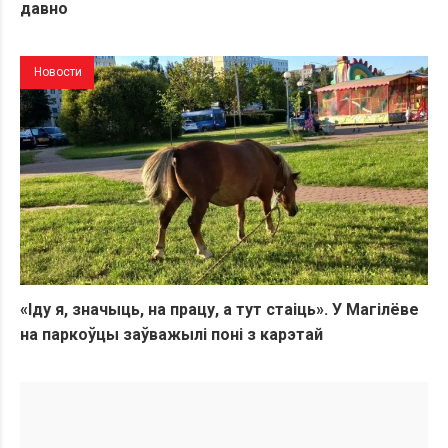
давно
Новости
«Іду я, значыць, на працу, а тут стаіць». У Магілёве
на паркоўцы заўважылі поні з карэтай