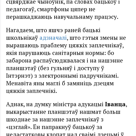
сцвярджае чыноўнік, па словах бацькоў і
педагогаў, смартфоны цяпер не
перашкаджаюць навучальнаму працэсу.
Нагадаем, што яшчэ раней бацькі
школьнікаў
адзначалі
, што гэтыя змены не
вырашаюць праблему цяжкіх заплечнікаў,
якія парушаюць санітарныя нормы: бо
забарона распаўсюджвалася і на нашэнне
планшэтаў (без гульняў і доступу ў
Інтэрнэт) з электроннымі падручнікамі.
Менавіта яны маглі б замяніць дзецям
цяжкія заплечнікі.
Аднак, на думку міністра адукацыі
Іванца
,
выкарыстанне планшэтаў нашмат больш
шкоднае за нашэнне заплечнікаў з
«цэглай». Ён папракнуў бацькоў за
недастатковы клопат над сваімі дзецьмі ў