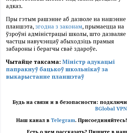
адказ.
Пры гэтым рашэнне аб дазволе на нашэнне
планшэта,
згодна з законам
, прымаецца на
ўзроўні адміністрацыі школы, што дазваляе
частцы навучэнцаў абыходзіць прамыя
забароны і берагчы сваё здароўе.
Чытайце таксама:
Міністр адукацыі
папракнуў бацькоў школьнікаў за
выкарыстанне планшэтаў
Будь на связи и в безопасности: подключи
BGlobal VPN
Наш канал в
Telegram
. Присоединяйтесь!
Есть о чем рассказать? Пишите в наш