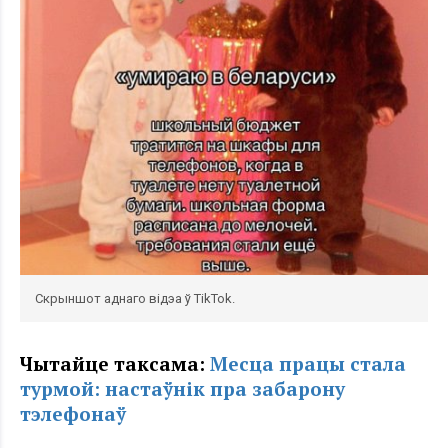
Скрыншот аднаго відэа ў TikTok.
Чытайце таксама:
Месца працы стала
турмой: настаўнік пра забарону
тэлефонаў