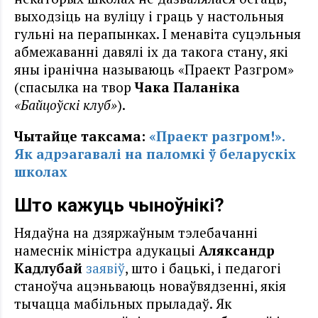
выходзіць на вуліцу і граць у настольныя
гульні на перапынках. І менавіта суцэльныя
абмежаванні давялі іх да такога стану, які
яны іранічна называюць «Праект Разгром»
(спасылка на твор
Чака Паланіка
«Байцоўск
і
клуб»
).
Чытайце таксама:
«Праект разгром!».
Як адрэагавалі на паломкі ў беларускіх
школах
Што кажуць чыноўнікі?
Нядаўна на дзяржаўным тэлебачанні
намеснік міністра адукацыі
Аляксандр
Кадлубай
заявіў
, што і бацькі, і педагогі
станоўча ацэньваюць новаўвядзенні, якія
тычацца мабільных прыладаў. Як