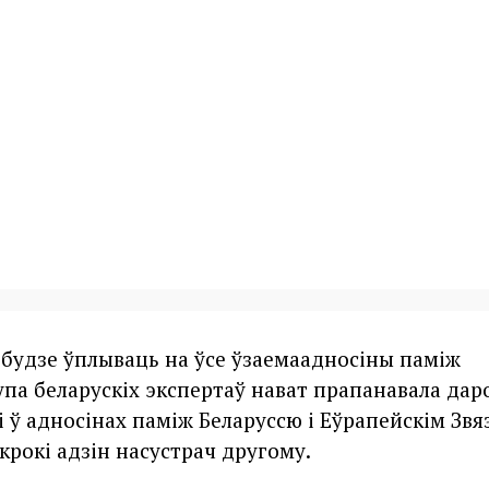
д будзе ўплываць на ўсе ўзаемаадносіны паміж
рупа беларускіх экспертаў нават прапанавала да
 ў адносінах паміж Беларуссю і Еўрапейскім Звя
 крокі адзін насустрач другому.