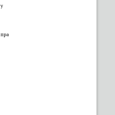
 у
 пра