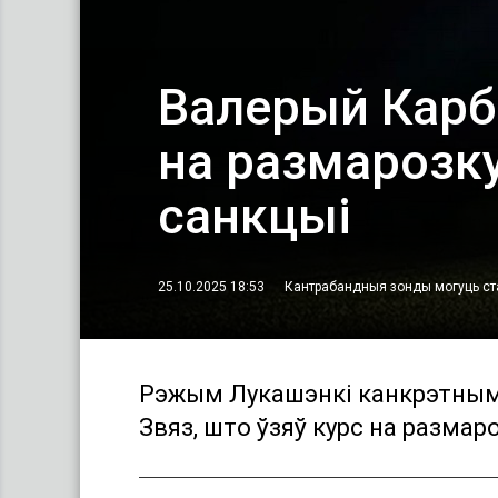
Валерый Карба
на размарозку
санкцыі
25.10.2025 18:53
Кантрабандныя зонды могуць ста
Рэжым Лукашэнкі канкрэтнымі
Звяз, што ўзяў курс на размар