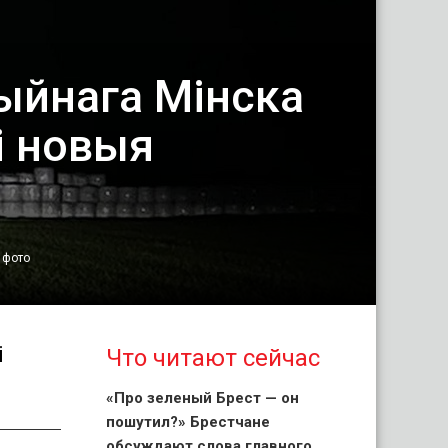
ыйнага Мінска
і новыя
 фото
і
Что читают сейчас
«Про зеленый Брест — он
пошутил?» Брестчане
обсуждают слова главного