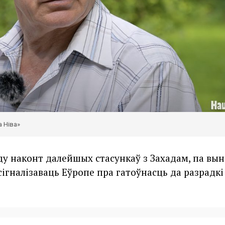
 Ніва»
у наконт далейшых стасункаў з Захадам, па вын
ігналізаваць Еўропе пра гатоўнасць да разрадкі