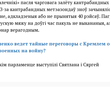
алечнікі» пасля чарговага залёту кантрабандных
. З-за кантрабандных метэазондаў зноў зачынялі
ўне, адкладзеныя або не прынятыя 40 рэйсаў. Па
ускую мяжу на доўгі час пакуль не выкананыя, а
цэнар верагодным.
енко ведет тайные переговоры с Кремлем о
военных на войну?
кім парламенце выступілі Святлана і Сяргей