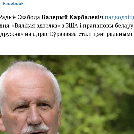
Facebook
 Радыё Свабода
Валерый Карбалевіч
падводзіц
ня. «Вялікая здзелка» з ЗША і прапановы белару
ружна» на адрас Еўразвяза сталі цэнтральнымі