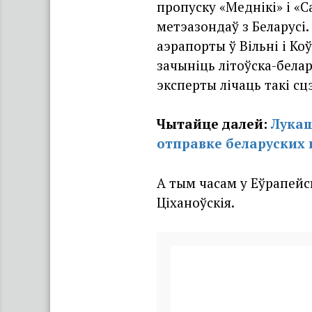
пропуску «Меднікі» і «С
метэазондаў з Беларусі
аэрапорты ў Вільні і Ко
зачыніць літоўска-белар
эксперты лічаць такі с
Чытайце далей:
Лукаш
отправке беларуских 
А тым часам у Еўрапейс
Ціханоўскія.