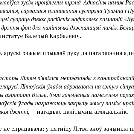
віўся зусім процілеглы трэнд. Адносіны паміж Расі
аліся, сарвалася планаваная сустрэча Трампа і Пу
цыі супраць дзвюх расійскіх нафтавых кампаній «Лу
 дрэнны фон для палітычкі дээскалацыі паміж Белар
анстатуе Валерый Карбалевіч.
беларускі рэжым прыклаў руку да пагаршэння адн
асторы Літвы з’явіліся метэазонды з кантрабандай,
ларусі. Літоўскія ўлады адрэагавалі на гэтую сіт
ны аэрапорт Вільні, былі зачыненыя памежныя пера
тоўскія ўлады пагражаюць закрыць мяжу паміж краі
кія дзеянні,
— нагадвае палітычны аглядальнік.
 не спрацавала: у пятніцу Літва зноў зачыніла 