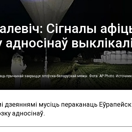
левіч: Сігналы афіц
 адносінаў выклікал
ць прычынай закрыцця літоўска-беларускай мяжы. Фота: AP Photo.
Источник
 дзеяннямі мусіць пераканаць Еўрапейск
озку адносінаў.