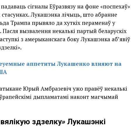
адаваць сігналы Еўразвязу на фоне «поспехаў»
 стасунках. Лукашэнка лічыць, што абранне
да Трампа прывяло да хуткіх пераменаў у
 Пасля вызвалення некалькі партый беларускіх
аступкі з амерыканскага боку Лукашэнка аб’явіў
дзелкі».
еуемные аппетиты Лукашенко влияют на
США
Ватыкане Юрый Амбразевіч ужо правёў некалькі
еўрапейскімі дыпламатамі наконт магчымай
«вялікую здзелку
»
Лукашэнкі