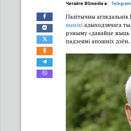
Читайте BGmedia в:
Telegram
Палітычны аглядальнік
вынікі
адыходзячага тыд
рэжыму «давайце жыць д
падзеямі апошніх дзён.