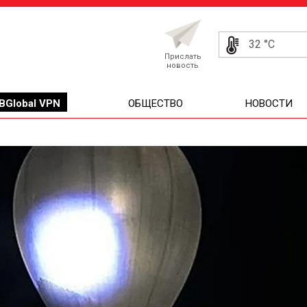
32 °C
Прислать
новость
BGlobal VPN
ОБЩЕСТВО
НОВОСТИ