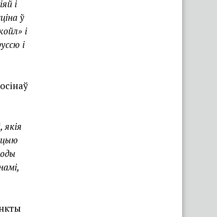
яй і
ціна ў
койл» і
уссю і
осінаў
 якія
уацыю
ходы
намі,
пнкты