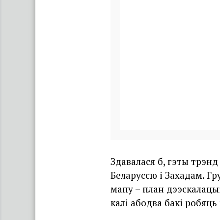
Здавалася б, гэты трэн
Беларуссю і Захадам. Г
мапу – план дээскалацыі
калі абодва бакі робяць