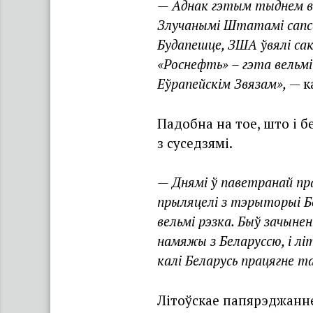
— Аднак гэтым тыднем выя
Злучанымі Штатамі сапсав
Будапешце, ЗША ўвялі сак
«Роснефть» – гэта вельмі
Еўрапейскім Звязам»,
— к
Падобна на тое, што і 
з суседзямі.
— Днямі ў паветранай пр
прыляцелі з тэрыторыі Бе
вельмі рэзка. Быў зачыне
намяжы з Беларуссю, і лі
калі Беларусь працягне та
Літоўскае папярэджанне