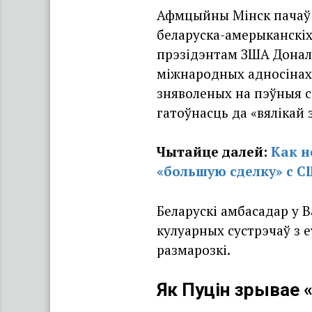
Афмцыйны Мінск пачаў п
беларуска-амерыканскіх
прэзідэнтам ЗША Дональ
міжнародных адносінах.
зняволеных на пэўныя с
гатоўнасць да «вялікай з
Чытайце далей:
Как н
«большую сделку» с 
Беларускі амбасадар у 
кулуарных сустрэчаў з 
размарозкі.
Як Пуцін зрывае 