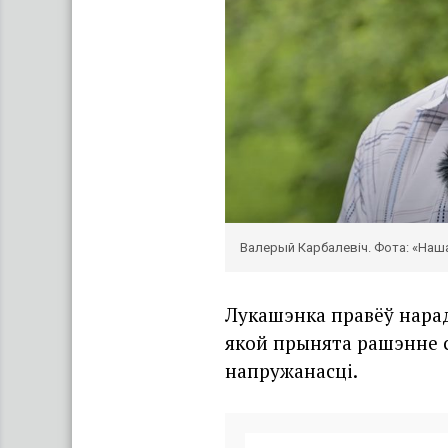
Валерый Карбалевіч. Фота: «Наша
Лукашэнка правёў нарад
якой прынята рашэнне с
напружанасці.