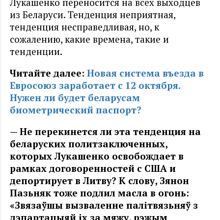
Лукашенко переносится на всех выходцев
из Беларуси. Тенденция неприятная,
тенденция несправедливая, но, к
сожалению, какие времена, такие и
тенденции.
Читайте далее:
Новая система въезда в
Евросоюз заработает с 12 октября.
Нужен ли будет беларусам
биометрический паспорт?
— Не перекинется ли эта тенденция на
беларуских политзаключенных,
которых Лукашенко освобождает в
рамках договоренностей с США и
депортирует в Литву? К слову, Зянон
Пазьняк тоже подлил масла в огонь:
«Звязаўшы вызваленне палітвязьняў з
дэпартацыяй іх за мяжу, рэжым