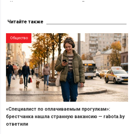
«Капец, девушку аж разорвало». Брестчане
раскритиковали реакцию ГАИ после смертельного
ДТП с мотоциклистами
Читайте также
Общество
«Специалист по оплачиваемым прогулкам»:
брестчанка нашла странную вакансию — rabota.by
ответили