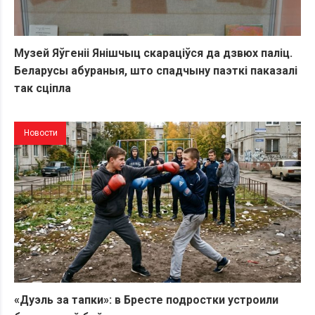
Музей Яўгеніі Янішчыц скараціўся да дзвюх паліц.
Беларусы абураныя, што спадчыну паэткі паказалі
так сціпла
Новости
«Дуэль за тапки»: в Бресте подростки устроили