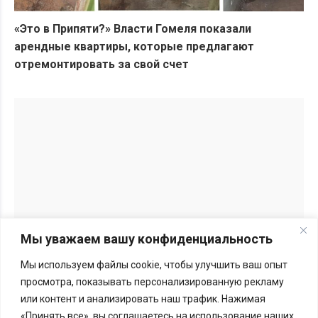
«Это в Припяти?» Власти Гомеля показали
арендные квартиры, которые предлагают
отремонтировать за свой счет
Мы уважаем вашу конфиденциальность
Мы используем файлы cookie, чтобы улучшить ваш опыт
Перепечатка материалов BGmedia.site возможна только с
просмотра, показывать персонализированную рекламу
письменного разрешения редакции.
Подробности здесь
или контент и анализировать наш трафик. Нажимая
«Принять все», вы соглашаетесь на использование наших
Меморандум