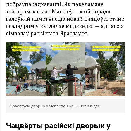
добраўпарадкаванні. Як паведамляе
тэлеграм-канал «Магілёў — мой горад»,
галоўнай адметнасцю новай пляцоўкі стане
скаладром у выглядзе мядзведзя — аднаго з
сімвалаў расійскага Яраслаўля.
Яраслаўскі дворык у Магілёве. Скрыншот з відэа
Чацвёрты расійскі дворык у