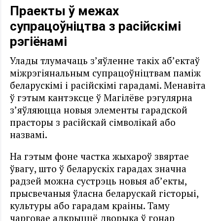
Праекты ў межах
супрацоўніцтва з расійскімі
рэгіёнамі
Улады тлумачаць з’яўленне такіх аб’ектаў
міжрэгіянальным супрацоўніцтвам паміж
беларускімі і расійскімі гарадамі. Менавіта
ў гэтым кантэксце ў Магілёве рэгулярна
з’яўляюцца новыя элементы гарадской
прасторы з расійскай сімволікай або
назвамі.
На гэтым фоне частка жыхароў звяртае
ўвагу, што ў беларускіх гарадах значна
радзей можна сустрэць новыя аб’екты,
прысвечаныя ўласна беларускай гісторыі,
культуры або гарадам краіны. Таму
чарговае адкрыццё дворыка ў гонар