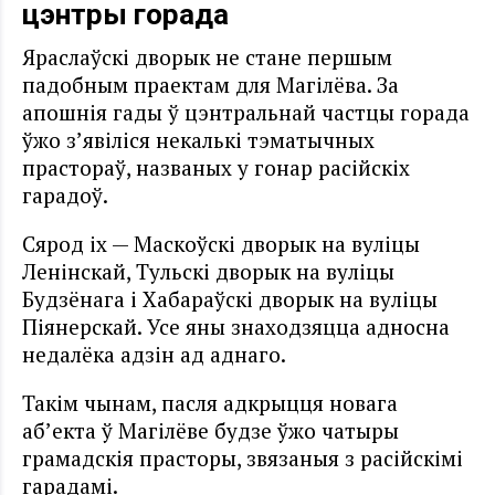
цэнтры горада
Яраслаўскі дворык не стане першым
падобным праектам для Магілёва. За
апошнія гады ў цэнтральнай частцы горада
ўжо з’явіліся некалькі тэматычных
прастораў, названых у гонар расійскіх
гарадоў.
Сярод іх — Маскоўскі дворык на вуліцы
Ленінскай, Тульскі дворык на вуліцы
Будзёнага і Хабараўскі дворык на вуліцы
Піянерскай. Усе яны знаходзяцца адносна
недалёка адзін ад аднаго.
Такім чынам, пасля адкрыцця новага
аб’екта ў Магілёве будзе ўжо чатыры
грамадскія прасторы, звязаныя з расійскімі
гарадамі.