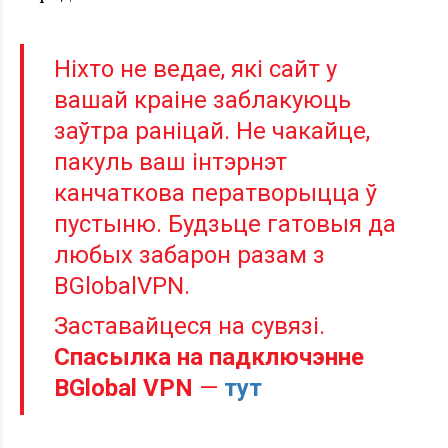
Ніхто не ведае, які сайт у
вашай краіне заблакуюць
заўтра раніцай. Не чакайце,
пакуль ваш інтэрнэт
канчаткова ператворыцца ў
пустыню. Будзьце гатовыя да
любых забарон разам з
BGlobalVPN.
Заставайцеся на сувязі.
Спасылка на падключэнне
BGlobal VPN
—
тут