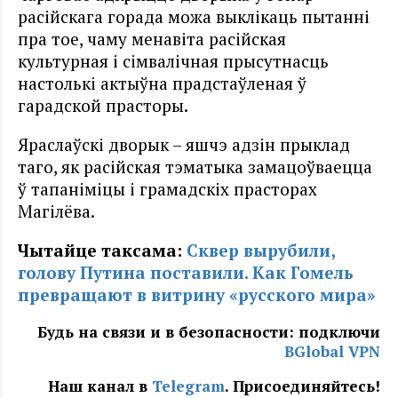
расійскага горада можа выклікаць пытанні
пра тое, чаму менавіта расійская
культурная і сімвалічная прысутнасць
настолькі актыўна прадстаўленая ў
гарадской прасторы.
Яраслаўскі дворык – яшчэ адзін прыклад
таго, як расійская тэматыка замацоўваецца
ў тапаніміцы і грамадскіх прасторах
Магілёва.
Чытайце таксама:
Сквер вырубили,
голову Путина поставили. Как Гомель
превращают в витрину «русского мира»
Будь на связи и в безопасности: подключи
BGlobal VPN
Наш канал в
Telegram
. Присоединяйтесь!