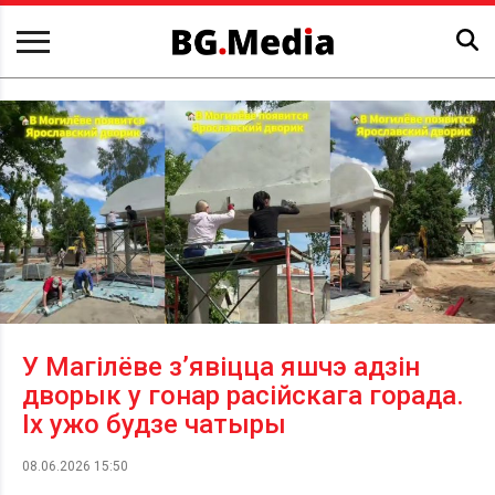
У Магілёве з’явіцца яшчэ адзін
дворык у гонар расійскага горада.
Іх ужо будзе чатыры
08.06.2026 15:50