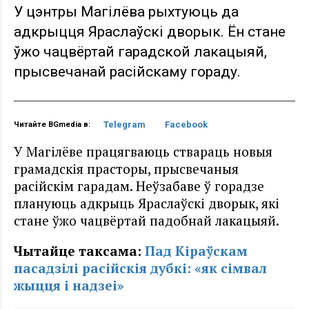
У цэнтры Магілёва рыхтуюць да
адкрыцця Яраслаўскі дворык. Ён стане
ўжо чацвёртай гарадской лакацыяй,
прысвечанай расійскаму гораду.
Telegram
Facebook
Читайте BGmedia в:
У Магілёве працягваюць ствараць новыя
грамадскія прасторы, прысвечаныя
расійскім гарадам. Неўзабаве ў горадзе
плануюць адкрыць Яраслаўскі дворык, які
стане ўжо чацвёртай падобнай лакацыяй.
Чытайце таксама:
Пад Кіраўскам
пасадзілі расійскія дубкі: «як сімвал
жыцця і надзеі»