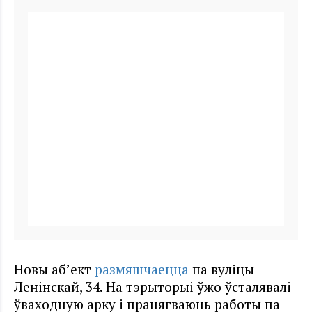
Новы аб’ект
размяшчаецца
па вуліцы
Ленінскай, 34. На тэрыторыі ўжо ўсталявалі
ўваходную арку і працягваюць работы па