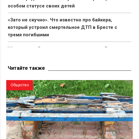
особом статусе своих детей
«Зато не скучно». Что известно про байкера,
который устроил смертельное ДТП в Бресте с
тремя погибшими
Жительница Ракова попросила открыть «Евроопт» в
агрогородке — ответ компании оказался
неожиданным
Читайте также
Общество