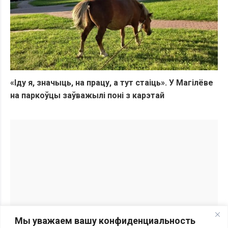
«Іду я, значыць, на працу, а тут стаіць». У Магілёве
на паркоўцы заўважылі поні з карэтай
Мы уважаем вашу конфиденциальность