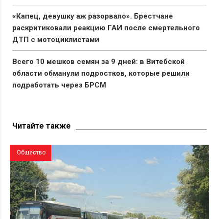
«Капец, девушку аж разорвало». Брестчане
раскритиковали реакцию ГАИ после смертельного
ДТП с мотоциклистами
Всего 10 мешков семян за 9 дней: в Витебской
области обманули подростков, которые решили
подработать через БРСМ
«Опять без воды». Брестчанам в четвертый раз за
лето отключают воду — жители возмущены
Читайте также
Общество