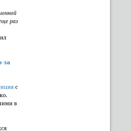
ионной
еще раз
нил
з-за
тиция
с
ко.
шими в
хся