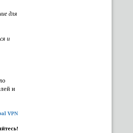
ние для
ся и
ло
елей и
bal VPN
яйтесь!