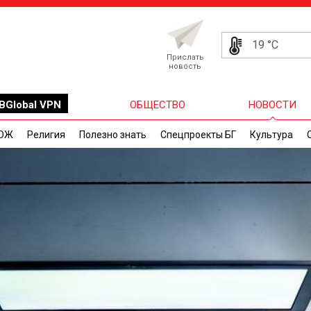
19 °C
Прислать
новость
BGlobal VPN
ОБЩЕСТВО
НОВОСТИ
ОЖ
Религия
Полезно знать
Спецпроекты БГ
Культура