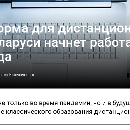
орма для дистанцио
ларуси начнет работа
да
ктер.
Источник фото
е только во время пандемии, но и в буду
ене классического образования дистанцио