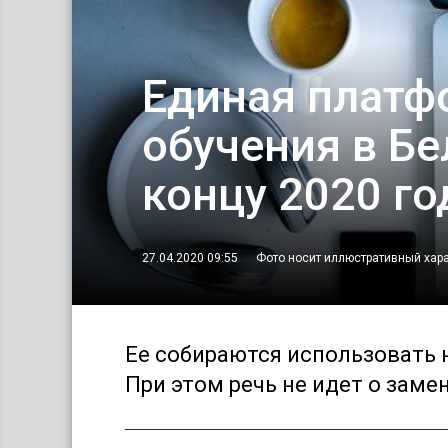
Единая платф
обучения в Бе
концу 2020 го
27.04.2020 09:55
Фото носит иллюстративный хара
Ее собираются использовать н
При этом речь не идет о зам