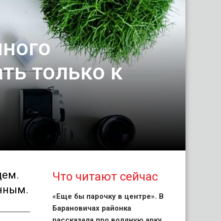
нного
ть только к
щем.
Что читают сейчас
нным.
«Еще бы парочку в центре». В
Барановичах районка
рассказала про водяную арку,