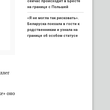
сейчас происходит в Бресте
на границе с Польшей
«Я не могла так рисковать».
Беларуска поехала в гости к
родственникам и узнала на
границе об особом статусе
своих детей
«Капец, девушку аж
разорвало». Брестчане
раскритиковали реакцию ГАИ
после смертельного ДТП с
ллег
мотоциклистами
«Вымирающий край со
ке» оно
стареющим населением».
Беларус показал состояние
автостанции в Поставах