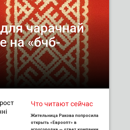
 для чарачнай
е на «бчб-
прост
Что читают сейчас
нні
Жительница Ракова попросила
открыть «Евроопт» в
агрогородке — ответ компании