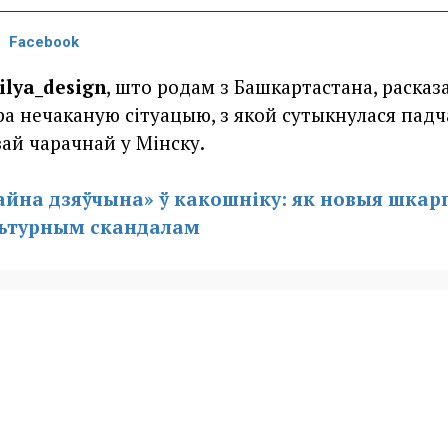
Facebook
ilya_design
, што родам з Башкартастана, расказа
ра нечаканую сітуацыю, з якой сутыкнулася падч
ай чарачнай у Мінску.
йна дзяўчына» ў какошніку: як новыя шкарп
льтурным скандалам