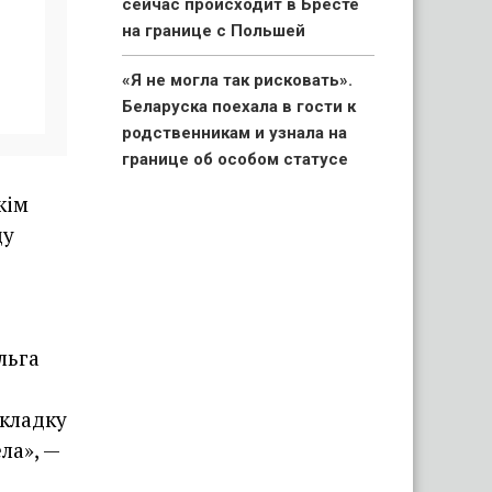
сейчас происходит в Бресте
на границе с Польшей
«Я не могла так рисковать».
Беларуска поехала в гости к
родственникам и узнала на
границе об особом статусе
своих детей
кім
цу
«Капец, девушку аж
разорвало». Брестчане
раскритиковали реакцию ГАИ
после смертельного ДТП с
мотоциклистами
льга
т
«Вымирающий край со
окладку
стареющим населением».
Беларус показал состояние
ла», —
автостанции в Поставах