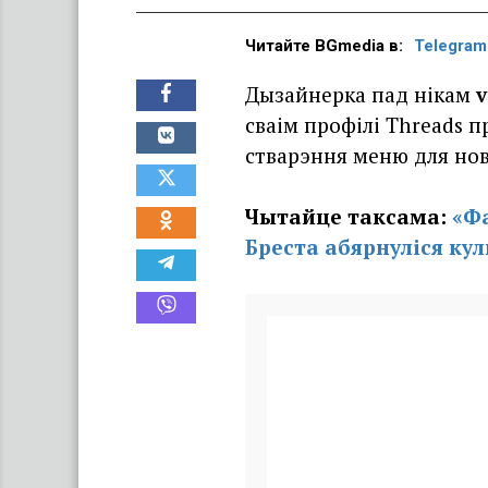
Читайте BGmedia в:
Telegram
Дызайнерка пад нікам
v
сваім профілі Threads п
стварэння меню для нов
Чытайце таксама:
«Фа
Бреста абярнуліся ку