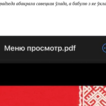
радзеда абакрала савецкая ўлада, а бабулю з яе ўкл