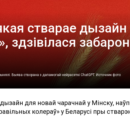
якая стварае дызайн
», здзівілася забарон
рынялі. Выява створана з дапамогай нейрасеткі ChatGPT.
Источник фото
 дызайн для новай чарачнай у Мінску, наў
равільных колераў» у Беларусі пры стварэ