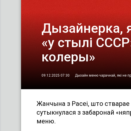
Дызайнерка, 
«у стылі СССР
колеры»
09.12.2025 07:30
Дызайн меню чарачнай, які не п
Жанчына з Расеі, што стварае
сутыкнулася з забаронай «няп
меню.