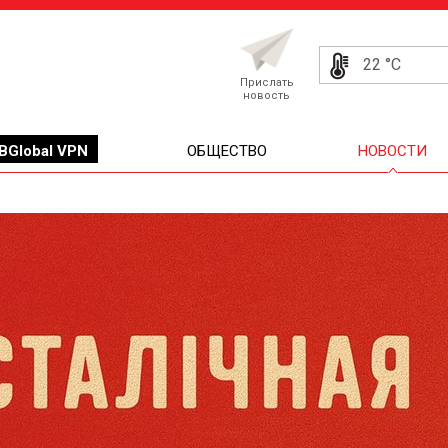
22 °C
Прислать
новость
BGlobal VPN
ОБЩЕСТВО
НОВОСТИ