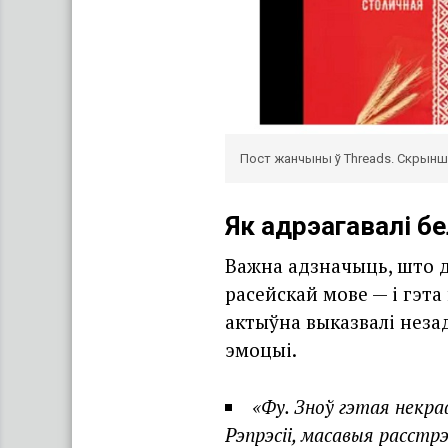
Пост жанчыны ў Threads. Скрын
Як адрэагавалі б
Важна адзначыць, што 
расейскай мове — і гэта
актыўна выказвалі неза
эмоцыі.
«
Фу. Зноў гэтая некра
Рэпрэсіі, масавыя расстрэ