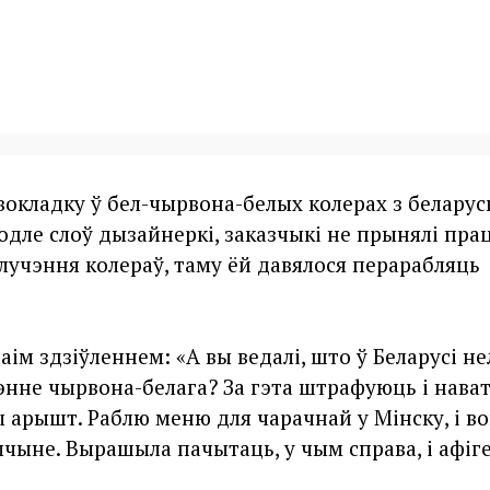
вокладку ў бел-чырвона-белых колерах з беларус
одле слоў дызайнеркі, заказчыкі не прынялі пра
алучэння колераў, таму ёй давялося перарабляць
ім здзіўленнем: «А вы ведалі, што ў Беларусі не
нне чырвона-белага? За гэта штрафуюць і нава
арышт. Раблю меню для чарачнай у Мінску, і в
чыне. Вырашыла пачытаць, у чым справа, і афіге