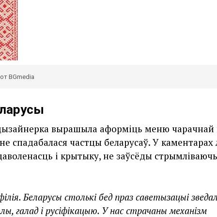
шот BGmedia
еларусы
дызайнерка вырашыла аформіць меню чарачнай
 не спадабалася частцы беларусаў. У каментарах
даволенасць і крытыку, не заўсёды стрымліваюч
філія.
Беларусы столькі бед праз саветызацыі зведа
лы, галад і русіфікацыю. У нас страчаны механізм