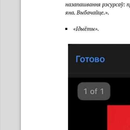
назапашвання рэсурсаў: п
яна. Выбачайце.».
«Ідыёты».