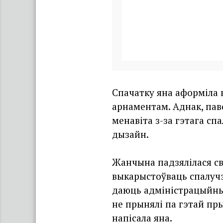
Спачатку яна аформіла 
арнаментам. Аднак, пав
менавіта з-за гэтага сп
дызайн.
Жанчына падзялілася сва
выкарыстоўваць спалучэ
даюць адміністрацыйны 
не прынялі па гэтай пры
напісала яна.