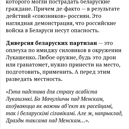
которого могли пострадать беларуские
граждане. Причем де-факто — в результате
действий «союзников»-россиян. Это
наглядная демонстрация, что российские
войска в Беларуси несут опасность.
Диверсия беларуских партизан
— это
оплеуха по имиджу силовиков в окружении
Лукашенко. Любое оружие, будь это дрон
или гранатомет, нужно принести на место,
подготовить, применить. А перед этим
разведать местность.
«Гэта падстава для страху асабіста
Лукашэнкі. Бо Мачулішчы пад Менскам,
ахоўваюцца як важны аб’ект як расейцамі,
так і беларускімі сілавікамі. Але ж, напрыклад,
Дразды таксама пад Менскам…».