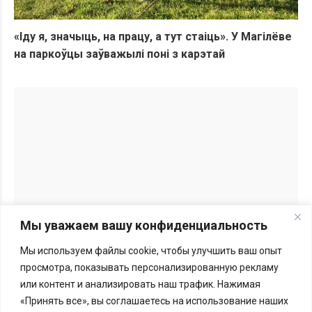
«Іду я, значыць, на працу, а тут стаіць». У Магілёве
на паркоўцы заўважылі поні з карэтай
Мы уважаем вашу конфиденциальность
Мы используем файлы cookie, чтобы улучшить ваш опыт
Перепечатка материалов BGmedia.site возможна только с
просмотра, показывать персонализированную рекламу
письменного разрешения редакции.
Подробности здесь
или контент и анализировать наш трафик. Нажимая
«Принять все», вы соглашаетесь на использование наших
Меморандум