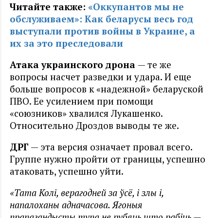
Читайте также:
«Оккупантов мы не
обслуживаем»: Как беларусы весь год
выступали против войны в Украине, а
их за это преследовали
Атака украинского дрона
— те же
вопросы насчет разведки и удара. И еще
больше вопросов к «надежной» беларуской
ПВО. Ее усилением при помощи
«союзников» хвалился Лукашенко.
Относительно Дроздов выводы те же.
ДРГ
— эта версия означает провал всего.
Группе нужно пройти от границы, успешно
атаковать, успешно уйти.
«Тата Колі, верагодней за ўсё, і злы і,
напалоханы адначасова. Ягоныя
прапагандысты тупа не рубяць што рабіць —