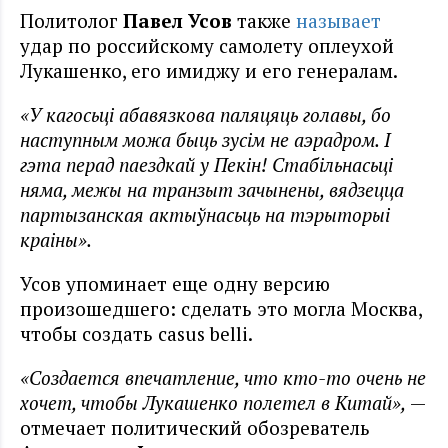
Политолог
Павел Усов
также
называет
удар по российскому самолету оплеухой
Лукашенко, его имиджу и его генералам.
«У кагосьці абавязкова паляцяць голавы, бо
наступным можа быць зусім не аэрадром. І
гэта перад паездкай у Пекін! Стабільнасьці
няма, межы на транзыт зачынены, вядзецца
партызанская актыўнасьць на тэрыторыі
краіны».
Усов упоминает еще одну версию
произошедшего: сделать это могла Москва,
чтобы создать casus belli.
«Создается впечатление, что кто-то очень не
хочет, чтобы Лукашенко полетел в Китай»,
—
отмечает политический обозреватель