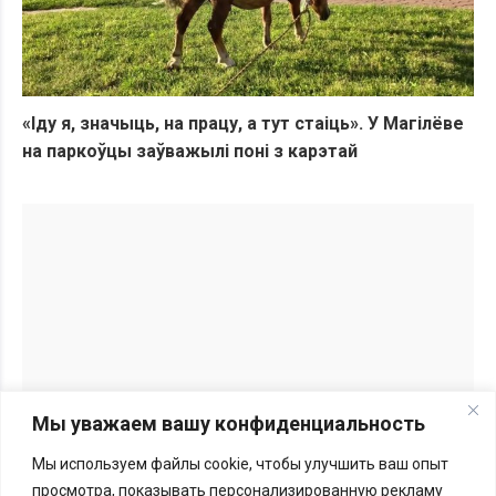
«Іду я, значыць, на працу, а тут стаіць». У Магілёве
на паркоўцы заўважылі поні з карэтай
Мы уважаем вашу конфиденциальность
Мы используем файлы cookie, чтобы улучшить ваш опыт
Перепечатка материалов BGmedia.site возможна только с
просмотра, показывать персонализированную рекламу