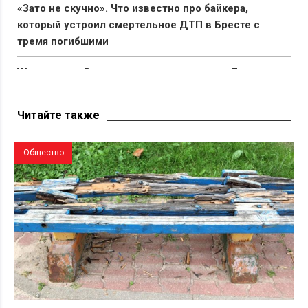
«Зато не скучно». Что известно про байкера,
который устроил смертельное ДТП в Бресте с
тремя погибшими
Жительница Ракова попросила открыть «Евроопт» в
агрогородке — ответ компании оказался
неожиданным
Читайте также
Общество